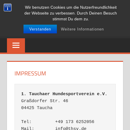
Zum
Wir benutzen Cookies um die Nutzerfreundlichkeit
1. TAUCHAER
Inhalt
der Webseite zu verbessen. Durch Deinen Besuch
stimmst Du dem zu.
springen
HUNDESPORTVEREIN E.V.
Verstanden
Weitere Informationen
Der
Hundesportverein
für
den
Breitensport
IMPRESSUM
1. Tauchaer Hundesportverein e.V.
Graßdorfer Str. 46

04425 Taucha

Tel:         +49 173 6252056

Mail:        info@thsv.de
